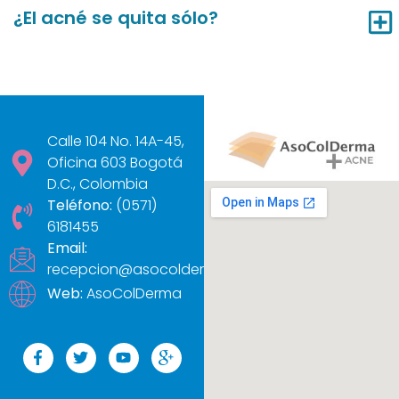
¿El acné se quita sólo?
Calle 104 No. 14A-45,
Oficina 603 Bogotá
D.C., Colombia
Teléfono:
(0571)
6181455
Email:
recepcion@asocolderma.com
Web:
AsoColDerma